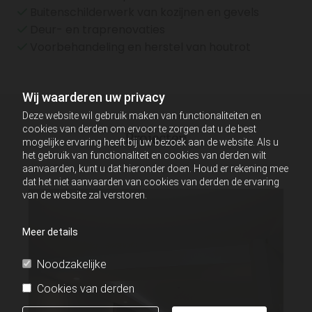
Buitenschilderwerk van kozijnen en gevels

Deur- en traprenovaties

Voorbehandeling en herstel van houtrot

Wij waarderen uw privacy
Deze website wil gebruik maken van functionaliteiten en
cookies van derden om ervoor te zorgen dat u de best
Projecten
mogelijke ervaring heeft bij uw bezoek aan de website. Als u
het gebruik van functionaliteit en cookies van derden wilt
aanvaarden, kunt u dat hieronder doen. Houd er rekening mee
dat het niet aanvaarden van cookies van derden de ervaring
van de website zal verstoren.
Meer details
Noodzakelijke
Cookies van derden