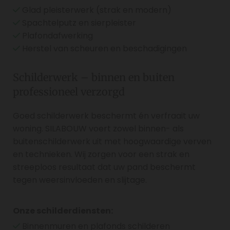
Glad pleisterwerk (strak en modern)

Spachtelputz en sierpleister

Plafondafwerking

Herstel van scheuren en beschadigingen

Schilderwerk – binnen en buiten
professioneel verzorgd
Goed schilderwerk beschermt én verfraait uw
woning. SILABOUW voert zowel binnen- als
buitenschilderwerk uit met hoogwaardige verven
en technieken. Wij zorgen voor een strak en
streeploos resultaat dat uw pand beschermt
tegen weersinvloeden en slijtage.
Onze schilderdiensten:
Binnenmuren en plafonds schilderen
