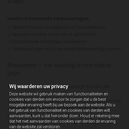
budget.
Veelvoorkomende verbouwingen:
Binnenmuren verwijderen of verplaatsen

Nieuwe ruimtes creëren of uitbreiden

Functionele indelingen realiseren

Aanpassingen voor levensloopbestendig wonen

Renoveren – uw woning in een nieuw
jasje
Wij waarderen uw privacy
Is uw woning toe aan vernieuwing? SILABOUW
voert renovaties uit met oog voor detail en
Deze website wil gebruik maken van functionaliteiten en
cookies van derden om ervoor te zorgen dat u de best
kwaliteit. Of het nu gaat om het moderniseren van
mogelijke ervaring heeft bij uw bezoek aan de website. Als u
verouderde ruimtes, het verbeteren van de
het gebruik van functionaliteit en cookies van derden wilt
isolatie of het vervangen van installaties – wij
aanvaarden, kunt u dat hieronder doen. Houd er rekening mee
dat het niet aanvaarden van cookies van derden de ervaring
zorgen ervoor dat uw huis weer volledig aan uw
van de website zal verstoren.